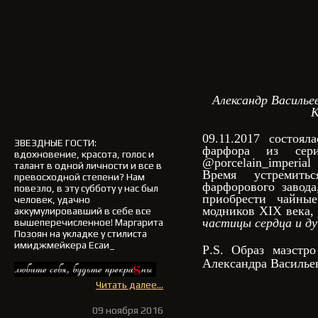
Александр Василье
К
09.11.2017 состоял
ЗВЕЗДНЫЕ ГОСТИ
:
фарфора из сери
вдохновение, красота, голос и
@porcelain_imperi
талант в одной личности и все в
Время устремить
превосходной степени? Нам
фарфорового завода
повезло, в эту субботу у нас был
приобрести чайны
человек, удачно
модников XIX века
аккумулировавший в себе все
частицы сердца и ду
вышеперечисленное!
Маргарита
Позоян на укладке у стилиста
имиджмейкера Есаи_
P
.
S
. Образ маэстро
Александра Василье
Читать далее...
09 ноября 2016