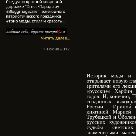
Следуя по красной ковровой
дорожке
"Dress-Парада by
#Bloggmagazine"
, ежегодного
патриотического праздника
#трио моды, стиля и красоты!..
Читать далее...
13 июня 2017
Историк моды и т
открывает новую гла
зрителями его лекц
«русские» Харбин,
годов. И, конечно, 
созданных выходца
России – Ириной 
княгиней Марией 
Трубецкой и Оболен
русских художнико
судьбы светски
знаменитыми мане