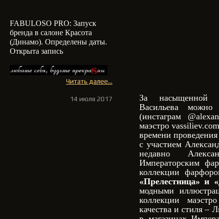
FABULOSO PRO: З
апуск
бренда в салоне Красота
(Динамо). Определены даты.
Открыта запись
Читать далее...
За насыщенной т
14 июля 2017
Васильева можно
(инстаграм @alexan
маэстро vassiliev.com
времени проведения
с участием Алексан
недавно Алекс
Императорским фар
коллекции фарфоро
«Прелестница» и «
модными иллюстрац
коллекции маэстр
качества и стиля – 
в магазинах Импера