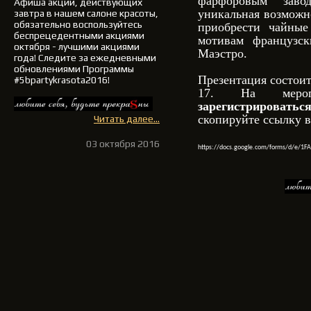
фарфоровым зав
Афиша акций, действующих
уникальная возможн
завтра в нашем салоне красоты,
обязательно воспользуйтесь
приобрести чайные
беспрецедентными акциями
мотивам французск
октября - лучшими акциями
Маэстро.
года!
Следите за ежедневными
обновлениями Программы
Презентация состоит
#5bpartykrasota2016!
17. На меро
зарегистрирова
скопируйте ссылку в
Читать далее...
03 октября 2016
https://docs.google.com/forms/d/e/