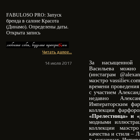
FABULOSO PRO: З
апуск
бренда в салоне Красота
(Динамо). Определены даты.
Открыта запись
Читать далее...
За насыщенной т
14 июля 2017
Васильева можно
(инстаграм @alexan
маэстро vassiliev.com
времени проведения
с участием Алексан
недавно Алекс
Императорским фар
коллекции фарфоро
«Прелестница» и «
модными иллюстрац
коллекции маэстр
качества и стиля – 
в магазинах Импера