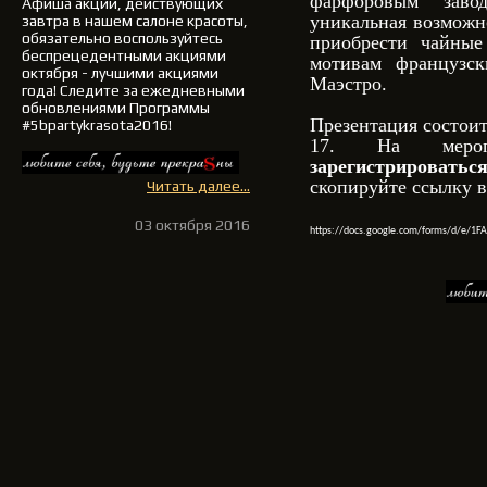
фарфоровым зав
Афиша акций, действующих
уникальная возможн
завтра в нашем салоне красоты,
обязательно воспользуйтесь
приобрести чайные
беспрецедентными акциями
мотивам французск
октября - лучшими акциями
Маэстро.
года!
Следите за ежедневными
обновлениями Программы
Презентация состоит
#5bpartykrasota2016!
17. На меро
зарегистрирова
скопируйте ссылку в
Читать далее...
03 октября 2016
https://docs.google.com/forms/d/e/