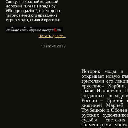
Следуя по красной ковровой
дорожке
"Dress-Парада by
#Bloggmagazine"
, ежегодного
патриотического праздника
#трио моды, стиля и красоты!..
Читать далее...
13 июня 2017
Историк моды и т
открывает новую гла
зрителями его лекц
«русские» Харбин,
годов. И, конечно, 
созданных выходца
России – Ириной 
княгиней Марией 
Трубецкой и Оболен
русских художнико
судьбы светски
знаменитыми мане