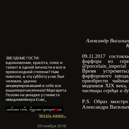
Александр Василье
К
09.11.2017 состоял
ЗВЕЗДНЫЕ ГОСТИ
:
фарфора из сери
вдохновение, красота, голос и
@porcelain_imperi
талант в одной личности и все в
Время устремить
превосходной степени? Нам
фарфорового завода
повезло, в эту субботу у нас был
приобрести чайны
человек, удачно
модников XIX века
аккумулировавший в себе все
частицы сердца и ду
вышеперечисленное!
Маргарита
Позоян на укладке у стилиста
имиджмейкера Есаи_
P
.
S
. Образ маэстро
Александра Василье
Читать далее...
09 ноября 2016