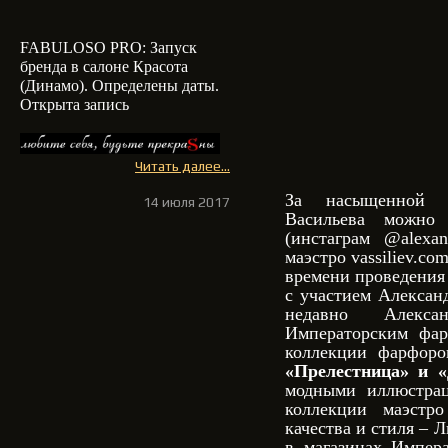
FABULOSO PRO: З
апуск
бренда в салоне Красота
(Динамо). Определены даты.
Открыта запись
Читать далее...
За насыщенной т
14 июля 2017
Васильева можно
(инстаграм @alexan
маэстро vassiliev.com
времени проведения
с участием Алексан
недавно Алекс
Императорским фар
коллекции фарфоро
«Прелестница» и «
модными иллюстрац
коллекции маэстр
качества и стиля – 
в магазинах Импера