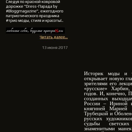
Следуя по красной ковровой
дорожке
"Dress-Парада by
#Bloggmagazine"
, ежегодного
патриотического праздника
#трио моды, стиля и красоты!..
Читать далее...
13 июня 2017
Историк моды и т
открывает новую гла
зрителями его лекц
«русские» Харбин,
годов. И, конечно, 
созданных выходца
России – Ириной 
княгиней Марией 
Трубецкой и Оболен
русских художнико
судьбы светски
знаменитыми мане