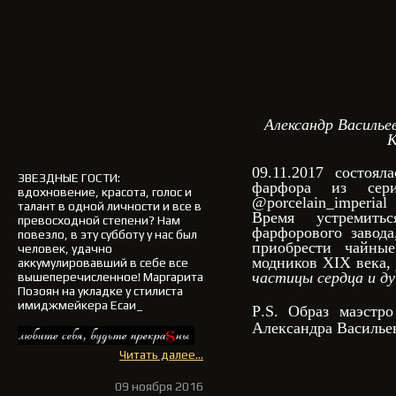
Александр Василье
К
09.11.2017 состоял
ЗВЕЗДНЫЕ ГОСТИ
:
фарфора из сери
вдохновение, красота, голос и
@porcelain_imperi
талант в одной личности и все в
Время устремить
превосходной степени? Нам
фарфорового завода
повезло, в эту субботу у нас был
приобрести чайны
человек, удачно
модников XIX века
аккумулировавший в себе все
частицы сердца и ду
вышеперечисленное!
Маргарита
Позоян на укладке у стилиста
имиджмейкера Есаи_
P
.
S
. Образ маэстро
Александра Василье
Читать далее...
09 ноября 2016