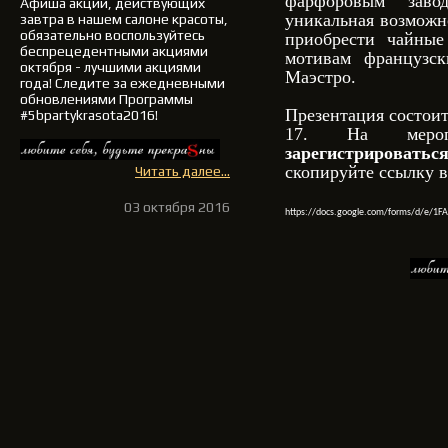
фарфоровым зав
Афиша акций, действующих
уникальная возможн
завтра в нашем салоне красоты,
обязательно воспользуйтесь
приобрести чайные
беспрецедентными акциями
мотивам французск
октября - лучшими акциями
Маэстро.
года!
Следите за ежедневными
обновлениями Программы
Презентация состоит
#5bpartykrasota2016!
17. На меро
зарегистрирова
скопируйте ссылку в
Читать далее...
03 октября 2016
https://docs.google.com/forms/d/e/